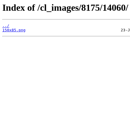
Index of /cl_images/8175/14060/
../
150x85.png